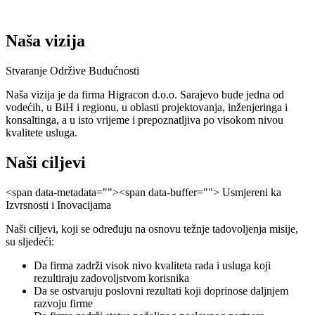
Naša vizija
Stvaranje Održive Budućnosti
Naša vizija je da firma Higracon d.o.o. Sarajevo bude jedna od
vodećih, u BiH i regionu, u oblasti projektovanja, inženjeringa i
konsaltinga, a u isto vrijeme i prepoznatljiva po visokom nivou
kvalitete usluga.
Naši ciljevi
<span data-metadata="
"><span data-buffer="
"> Usmjereni ka
Izvrsnosti i Inovacijama
Naši ciljevi, koji se određuju na osnovu težnje tadovoljenja misije,
su sljedeći:
Da firma zadrži visok nivo kvaliteta rada i usluga koji
rezultiraju zadovoljstvom korisnika
Da se ostvaruju poslovni rezultati koji doprinose daljnjem
razvoju firme