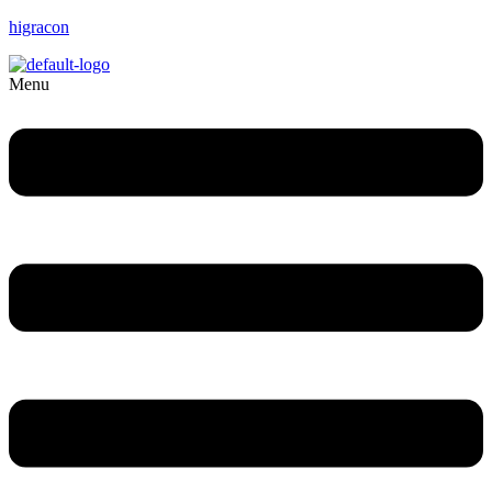
higracon
Menu