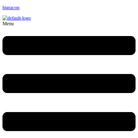
higracon
Menu