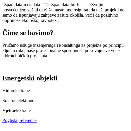
<span data-metadata="
"><span data-buffer="
">Svojim
posvećenjem zaštiti okoliša, nastojimo osigurati da naši projekti ne
samo da ispunjavaju zahtjeve zaštite okoliša, već i da pozitivno
doprinose ekološkoj ravnoteži.
Čime se bavimo?
Pružamo usluge inženjeringa i konsaltinga za projekte po principu
ključ u ruke; naše profesionalne sposobnosti pokrivaju sve vrste
hidrotehničkih projekata.
Energetski objekti
Hidroelektrane
Solarne elektrane
Vjetroelektrane
Pogledaj reference