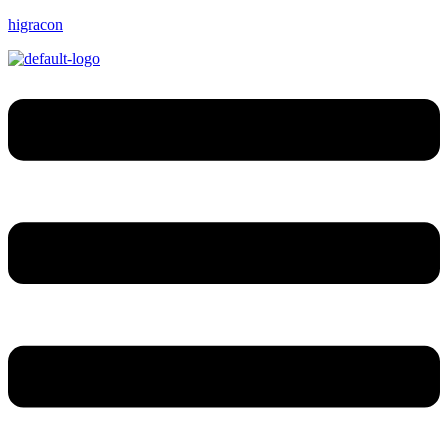
higracon
Menu